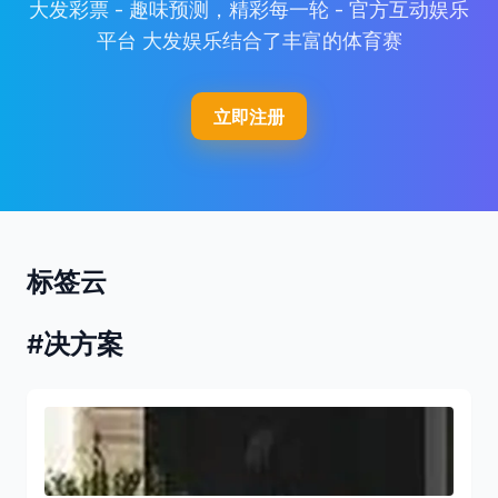
大发彩票 - 趣味预测，精彩每一轮 - 官方互动娱乐
平台 大发娱乐结合了丰富的体育赛
立即注册
标签云
#决方案