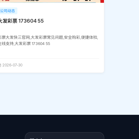
公司动态
大发彩票 173604 55
彩票大发快三官网,大发彩票常见问题,安全购彩,便捷体验,
在线支持,大发彩票 173604 55
2026-07-30