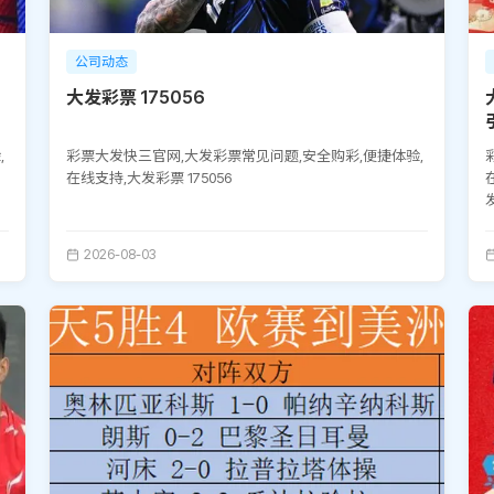
公司动态
大发彩票 175056
,
彩票大发快三官网,大发彩票常见问题,安全购彩,便捷体验,
在线支持,大发彩票 175056
2026-08-03