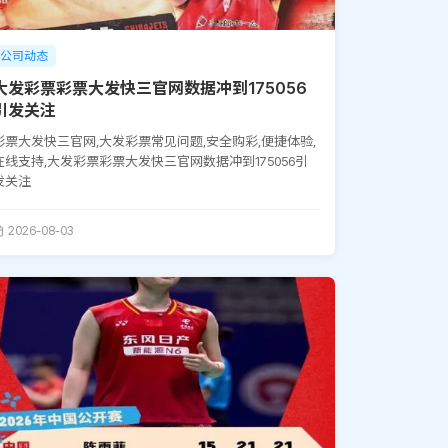
公司动态
大发彩票彩票大发快三官网数据冲到175056
引发关注
彩票大发快三官网,大发彩票常见问题,安全购彩,便捷体验,
在线支持,大发彩票彩票大发快三官网数据冲到175056引
发关注
2026-08-03