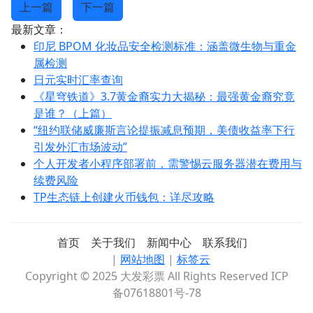
上一篇
下一篇
最新文章：
印尼 BPOM 化妆品安全检测标准：涵盖微生物与重金
属检测
日元实时汇率查询
《星穹铁道》3.7黄金裔实力大揭秘：最强黄金裔究竟
是谁？（上篇）
“纽约联储威廉斯言论提振减息预期，美债收益率下行
引发外汇市场波动”
个人开发者小程序部署前，需警惕云服务器潜在费用与
续费风险
TP生态链上创建火币钱包：详尽攻略
首页
关于我们
新闻中心
联系我们
|
网站地图
|
标签云
Copyright © 2025 大发彩票 All Rights Reserved ICP
备07618801号-78