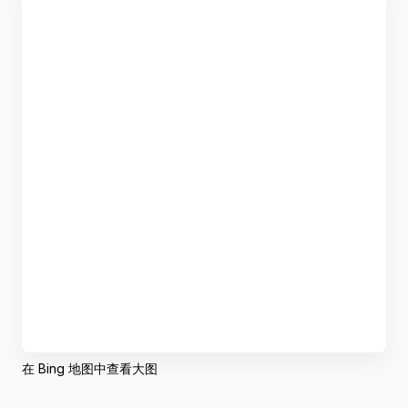
在 Bing 地图中查看大图