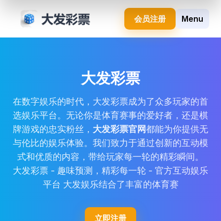
会员注册
Menu
大发彩票
在数字娱乐的时代，大发彩票成为了众多玩家的首
选娱乐平台。无论你是体育赛事的爱好者，还是棋
牌游戏的忠实粉丝，
大发彩票官网
都能为你提供无
与伦比的娱乐体验。我们致力于通过创新的互动模
式和优质的内容，带给玩家每一轮的精彩瞬间。
大发彩票 - 趣味预测，精彩每一轮 - 官方互动娱乐
平台 大发娱乐结合了丰富的体育赛
立即注册