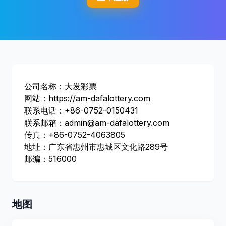
公司名称：大发彩票
网站：https://am-dafalottery.com
联系电话：+86-0752-0150431
联系邮箱：admin@am-dafalottery.com
传真：+86-0752-4063805
地址：广东省惠州市惠城区文化路289号
邮编：516000
地图