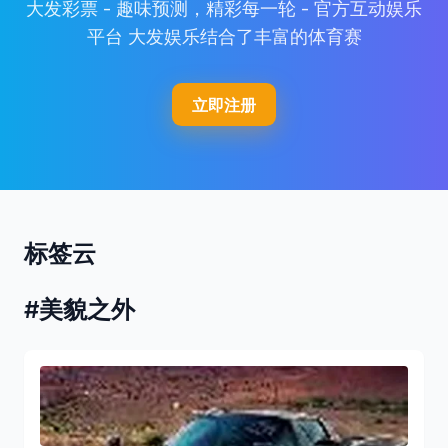
大发彩票 - 趣味预测，精彩每一轮 - 官方互动娱乐
平台 大发娱乐结合了丰富的体育赛
立即注册
标签云
#美貌之外