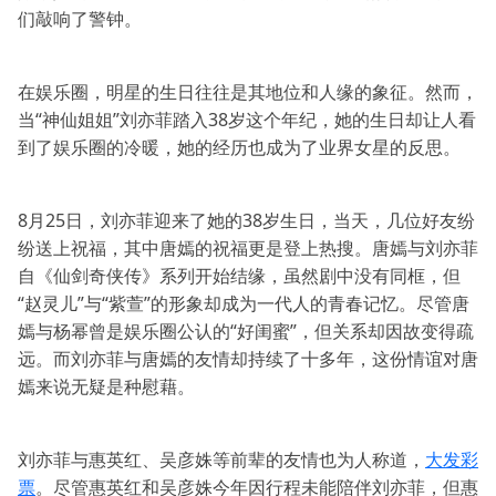
们敲响了警钟。
在娱乐圈，明星的生日往往是其地位和人缘的象征。然而，
当“神仙姐姐”刘亦菲踏入38岁这个年纪，她的生日却让人看
到了娱乐圈的冷暖，她的经历也成为了业界女星的反思。
8月25日，刘亦菲迎来了她的38岁生日，当天，几位好友纷
纷送上祝福，其中唐嫣的祝福更是登上热搜。唐嫣与刘亦菲
自《仙剑奇侠传》系列开始结缘，虽然剧中没有同框，但
“赵灵儿”与“紫萱”的形象却成为一代人的青春记忆。尽管唐
嫣与杨幂曾是娱乐圈公认的“好闺蜜”，但关系却因故变得疏
远。而刘亦菲与唐嫣的友情却持续了十多年，这份情谊对唐
嫣来说无疑是种慰藉。
刘亦菲与惠英红、吴彦姝等前辈的友情也为人称道，
大发彩
票
。尽管惠英红和吴彦姝今年因行程未能陪伴刘亦菲，但惠