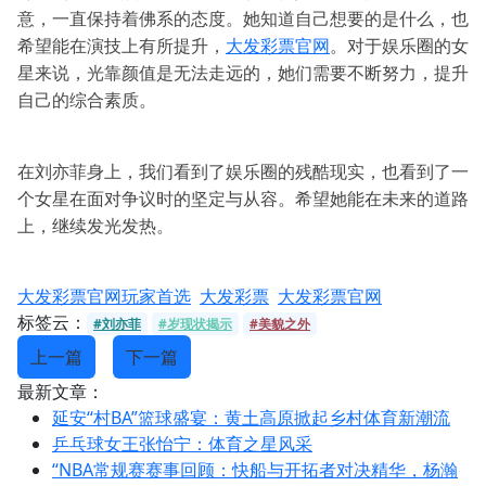
意，一直保持着佛系的态度。她知道自己想要的是什么，也
希望能在演技上有所提升，
大发彩票官网
。对于娱乐圈的女
星来说，光靠颜值是无法走远的，她们需要不断努力，提升
自己的综合素质。
在刘亦菲身上，我们看到了娱乐圈的残酷现实，也看到了一
个女星在面对争议时的坚定与从容。希望她能在未来的道路
上，继续发光发热。
大发彩票官网玩家首选
大发彩票
大发彩票官网
标签云：
#刘亦菲
#岁现状揭示
#美貌之外
上一篇
下一篇
最新文章：
延安“村BA”篮球盛宴：黄土高原掀起乡村体育新潮流
乒乓球女王张怡宁：体育之星风采
“NBA常规赛赛事回顾：快船与开拓者对决精华，杨瀚