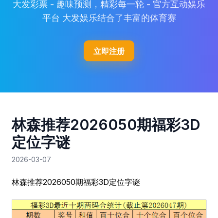
大发彩票 - 趣味预测，精彩每一轮 - 官方互动娱乐
平台 大发娱乐结合了丰富的体育赛
立即注册
林森推荐2026050期福彩3D
定位字谜
2026-03-07
林森推荐2026050期福彩3D定位字谜