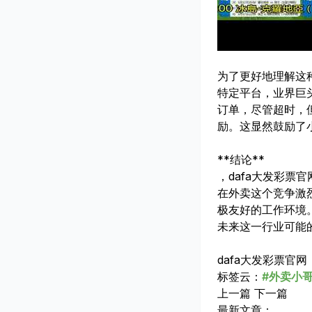
为了更好地理解这
特定平台，业界巨
订单，尽管超时，
励。这显然鼓励了
**结论**
，
dafa大发彩票官
在外卖这个竞争激
极友好的工作环境
未来这一行业可能
dafa大发彩票官网
标签云：
#外卖小
上一篇
下一篇
最新文章：