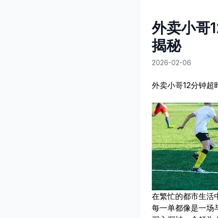
外卖小哥
揭秘
2026-02-06
外卖小哥12分钟
在繁忙的都市生活
每一单都像是一场