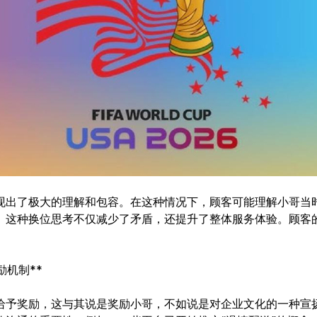
现出了极大的理解和包容。在这种情况下，顾客可能理解小哥当
。这种换位思考不仅减少了矛盾，还提升了整体服务体验。顾客
励机制**
给予奖励，这与其说是奖励小哥，不如说是对企业文化的一种宣