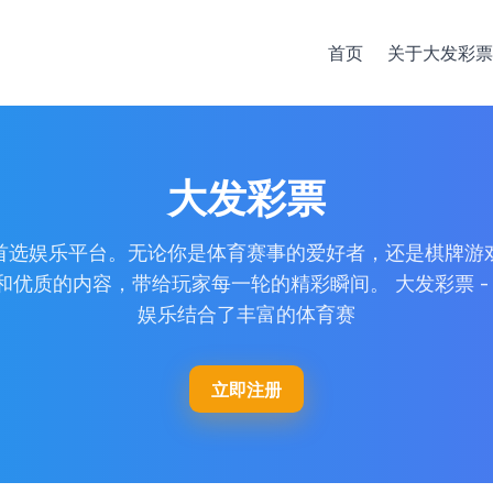
首页
关于大发彩
大发彩票
首选娱乐平台。无论你是体育赛事的爱好者，还是棋牌游
质的内容，带给玩家每一轮的精彩瞬间。 大发彩票 - 
娱乐结合了丰富的体育赛
立即注册