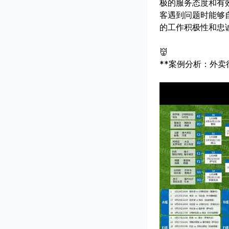
极的服务态度和有
客遇到问题时能够
的工作积极性和忠
👹
**案例分析：外卖