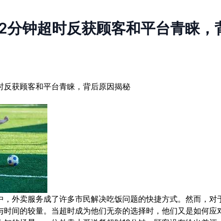
12分钟超时反获顾客和平台青睐，
超时反获顾客和平台青睐，背后原因揭秘
中，外卖服务成了许多市民解决吃饭问题的快捷方式。然而，对
与时间的较量。当超时成为他们无奈的选择时，他们又是如何应