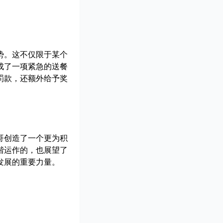
势。这不仅限于某个
成了一项紧急的送餐
罚款，还额外给予奖
哥创造了一个更为积
谐运作的，也展望了
发展的重要力量。