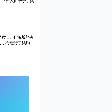
，平台反而给予了奖
重要性。在这起外卖
对小哥进行了奖励，