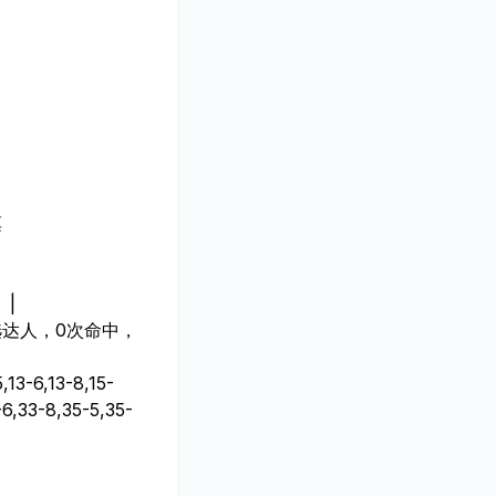
票
 |
0 | 组选达人，0次命中，
,13-6,13-8,15-
-6,33-8,35-5,35-