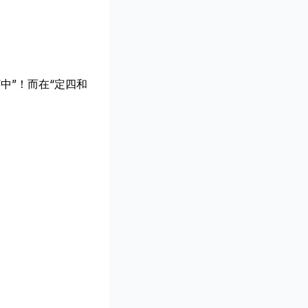
中”！而在“定四和