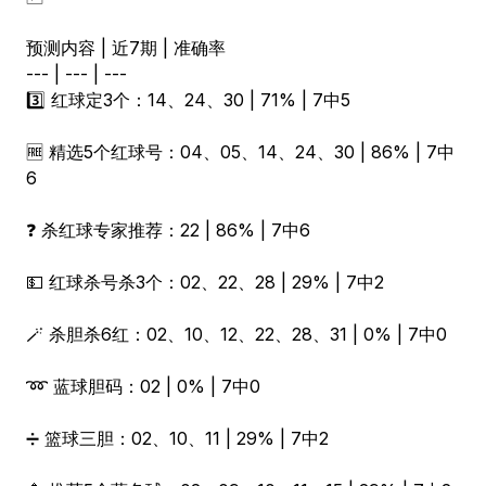
预测内容 | 近7期 | 准确率
--- | --- | ---
3️⃣ 红球定3个：14、24、30 | 71% | 7中5
🆓 精选5个红球号：04、05、14、24、30 | 86% | 7中
6
❓ 杀红球专家推荐：22 | 86% | 7中6
💵 红球杀号杀3个：02、22、28 | 29% | 7中2
🪄 杀胆杀6红：02、10、12、22、28、31 | 0% | 7中0
➿ 蓝球胆码：02 | 0% | 7中0
➗ 篮球三胆：02、10、11 | 29% | 7中2