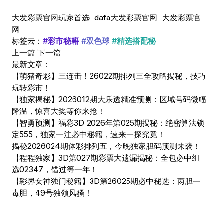
大发彩票官网玩家首选
dafa大发彩票官网
大发彩票官
网
标签云：
#彩市秘籍
#双色球
#精选搭配秘
上一篇
下一篇
最新文章：
【萌猪奇彩】三连击！26022期排列三全攻略揭秘，技巧
玩转彩市！
【独家揭秘】2026012期大乐透精准预测：区域号码微幅
降温，惊喜大奖等你来抢！
【智勇预测】福彩3D 2026年第025期揭秘：绝密算法锁
定555，独家一注必中秘籍，速来一探究竟！
揭秘2026024期体彩排列五，今晚独家胆码预测来袭！
【程程独家】3D第027期彩票大遗漏揭秘：全包必中组
选02347，错过等一年！
【彩界女神独门秘籍】3D第26025期必中秘选：两胆一
毒胆，49号独领风骚！