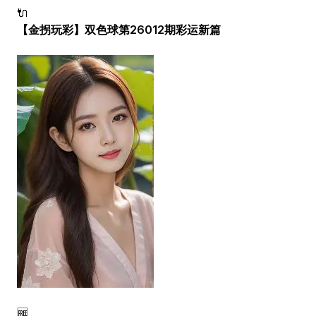
🔌
【金拐玩彩】双色球第26012期彩运新篇
🆓