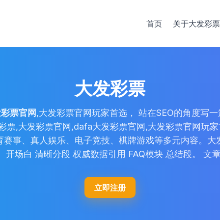
首页
关于大发彩
大发彩票
发彩票官网
,大发彩票官网玩家首选， 站在SEO的角度写
彩票,大发彩票官网,dafa大发彩票官网,大发彩票官网
育赛事、真人娱乐、电子竞技、棋牌游戏等多元内容。大
场白 清晰分段 权威数据引用 FAQ模块 总结段。 文
立即注册