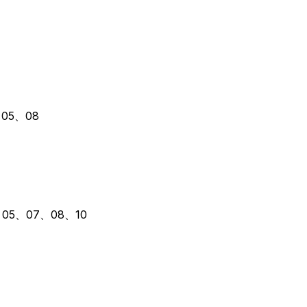
4
05、08
05、07、08、10