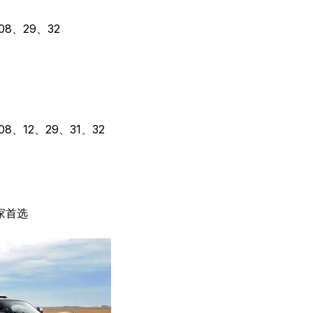
8、29、32
8、12、29、31、32
家首选