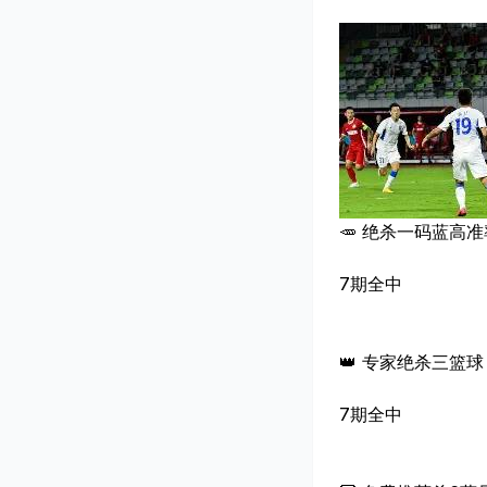
🥕 绝杀一码蓝高准
7期全中
👑 专家绝杀三篮球：
7期全中