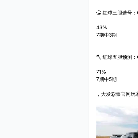
🤒 红球三胆选号：0
43%
7期中3期
🪓 红球五胆预测：0
71%
7期中5期
，
大发彩票官网玩