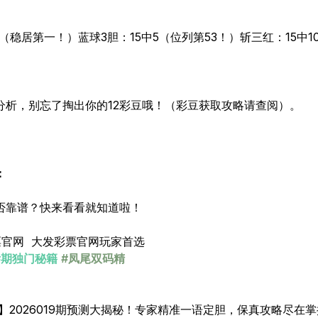
15（稳居第一！）蓝球3胆：15中5（位列第53！）斩三红：15中1
分析，别忘了掏出你的12彩豆哦！（彩豆获取攻略请查阅）。
：
否靠谱？快来看看就知道啦！
票官网
大发彩票官网玩家首选
#期独门秘籍
#凤尾双码精
】2026019期预测大揭秘！专家精准一语定胆，保真攻略尽在