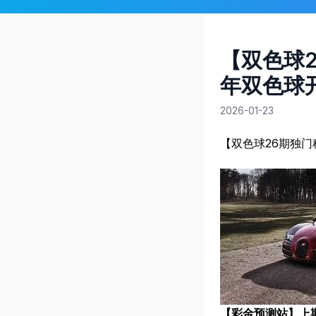
【双色球
年双色球
2026-01-23
【双色球26期独
【彩金预测站】上