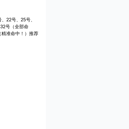
、22号、25号、
32号（全部命
号（精准命中！）推荐