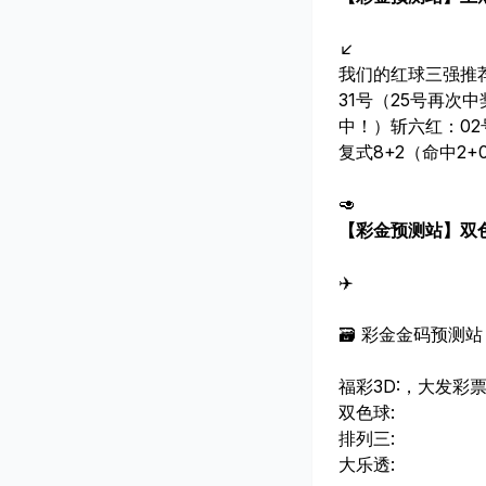
↙️
我们的红球三强推荐
31号（25号再次
中！）斩六红：02
复式8+2（命中2+
🥑
【彩金预测站】双色
✈️
🗃️ 彩金金码预
福彩3D:，
大发彩
双色球:
排列三:
大乐透: