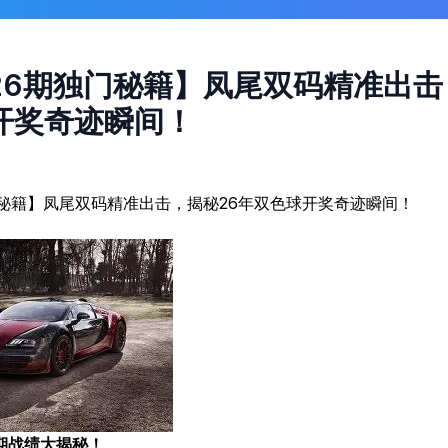
26期独门秘籍】凤尾双码精准出击
开奖奇迹瞬间！
门秘籍】凤尾双码精准出击，揭秘26年双色球开奖奇迹瞬间！
期战绩大揭秘！