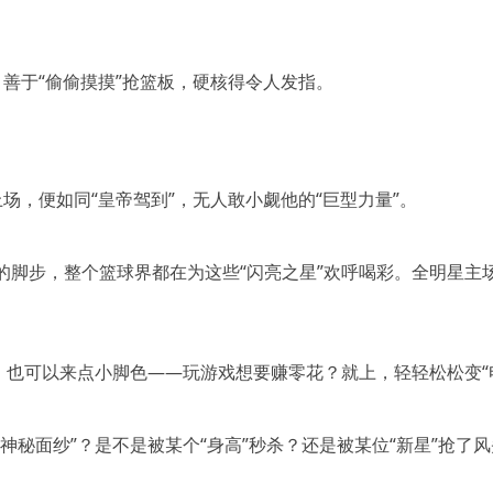
”，善于“偷偷摸摸”抢篮板，硬核得令人发指。
上场，便如同“皇帝驾到”，无人敢小觑他的“巨型力量”。
脚步，整个篮球界都在为这些“闪亮之星”欢呼喝彩。全明星主场像
，也可以来点小脚色——玩游戏想要赚零花？就上，轻轻松松变“
神秘面纱”？是不是被某个“身高”秒杀？还是被某位“新星”抢了