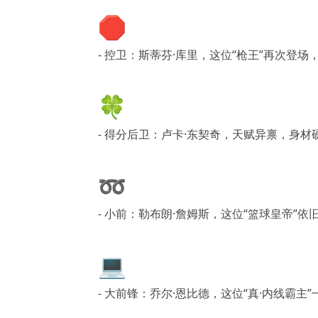
🛑
- 控卫：斯蒂芬·库里，这位“枪王”再次登
🍀
- 得分后卫：卢卡·东契奇，天赋异禀，身材
➿
- 小前：勒布朗·詹姆斯，这位“篮球皇帝
💻
- 大前锋：乔尔·恩比德，这位“真·内线霸