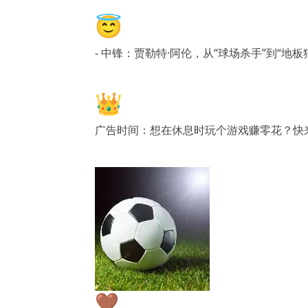
😇
- 中锋：贾勒特·阿伦，从“球场杀手”到“
👑
广告时间：想在休息时玩个游戏赚零花？快
🤎