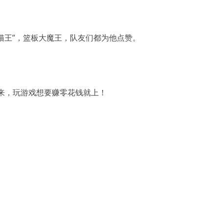
地板猫王”，篮板大魔王，队友们都为他点赞。
来，玩游戏想要赚零花钱就上！