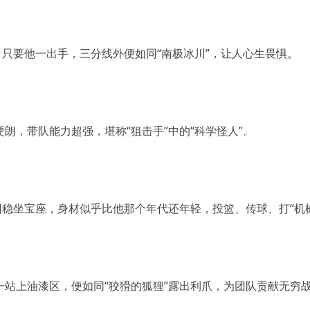
场，只要他一出手，三分线外便如同“南极冰川”，让人心生畏惧。
硬朗，带队能力超强，堪称“狙击手”中的“科学怪人”。
”依旧稳坐宝座，身材似乎比他那个年代还年轻，投篮、传球、打“机
主”一站上油漆区，便如同“狡猾的狐狸”露出利爪，为团队贡献无穷