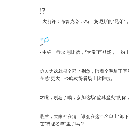
⁉️
- 大前锋：布鲁克·洛比特，扬尼斯的“兄弟
🏸
- 中锋：乔尔·恩比德，“大帝”再登场，一站
你以为这就是全部？别急，随着全明星正赛的
在感”更大，今晚就得看场上比拼啦。
对啦，别忘了哦，参加这场“篮球盛典”的你
最后，大家都在猜，谁会在这个名单上“卸下
在“神秘名单”里了吗？