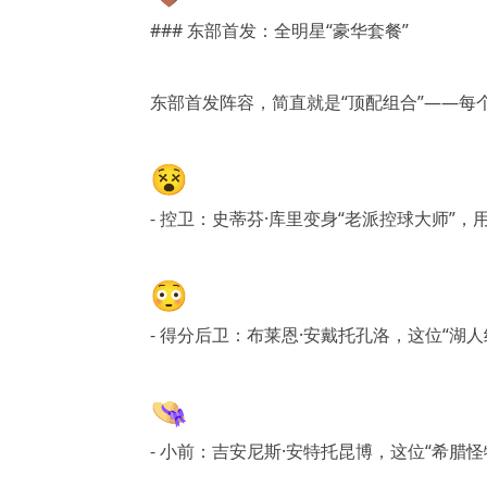
### 东部首发：全明星“豪华套餐”
东部首发阵容，简直就是“顶配组合”——每个
😵
- 控卫：史蒂芬·库里变身“老派控球大师”
😳
- 得分后卫：布莱恩·安戴托孔洛，这位“湖
👒
- 小前：吉安尼斯·安特托昆博，这位“希腊