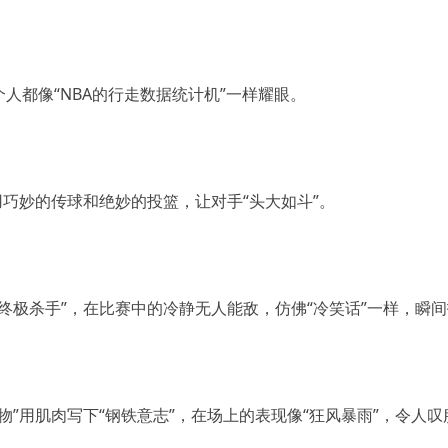
人都像“NBA的行走数据统计机”一样耀眼。
，用巧妙的传球和绝妙的投篮，让对手“头大如斗”。
人终极杀手”，在比赛中的冷静无人能敌，仿佛“冷笑话”一样，瞬
怪物”用肌肉写下“钢铁意志”，在场上的表现像“狂风暴雨”，令人叹