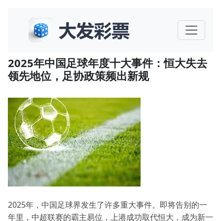
2025年中国足球年度十大事件：恒大失去
领先地位，足协政策频出新规
2025年，中国足球界发生了许多重大事件。即将告别的一
年里，中超联赛的霸主易位，上港成功取代恒大，成为新一