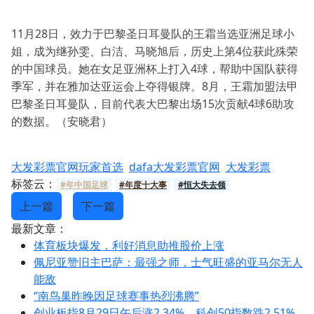
11月28日，效力于巴黎圣日耳曼队的王霜当选亚洲足球小
姐，成为继孙雯、白洁、马晓旭后，历史上第4位获此殊荣
的中国球员。她在女足亚洲杯上打入4球，帮助中国队获得
季军，并在雅加达亚运会上夺得银牌。8月，王霜加盟法甲
巴黎圣日耳曼队，目前代表大巴黎出场15次贡献4球6助攻
的数据。（安晓君）
大发彩票官网玩家首选
dafa大发彩票官网
大发彩票
标签云：
#年中国足球
#年度十大事
#恒大失去领
上一篇
下一篇
最新文章：
体育板块爆发，利好消息助推股价上涨
佩尼亚赞旧主巴萨：最强之师，士气旺盛的亚马尔无人
能敌
“南鸟巢昨晚因足球赛事热烈沸腾”
创业板指8月29日午后涨2.34%，科创50指数跌2.51%