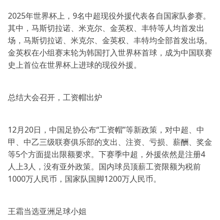
2025年世界杯上，9名中超现役外援代表各自国家队参赛。
其中，马斯切拉诺、米克尔、金英权、丰特等人均首发出
场，马斯切拉诺、米克尔、金英权、丰特均全部首发出场。
金英权在小组赛末轮为韩国打入世界杯首球，成为中国联赛
史上首位在世界杯上进球的现役外援。
总结大会召开，工资帽出炉
12月20日，中国足协公布“工资帽”等新政策，对中超、中
甲、中乙三级联赛俱乐部的支出、注资、亏损、薪酬、奖金
等5个方面提出限额要求。下赛季中超，外援依然是注册4
人上3人，没有亚外政策。国内球员顶薪工资限额为税前
1000万人民币，国家队国脚1200万人民币。
王霜当选亚洲足球小姐