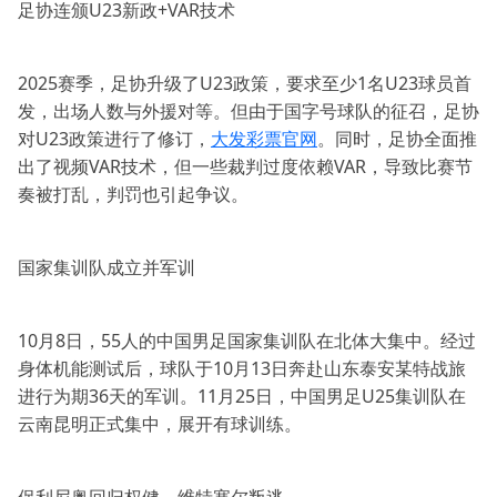
足协连颁U23新政+VAR技术
2025赛季，足协升级了U23政策，要求至少1名U23球员首
发，出场人数与外援对等。但由于国字号球队的征召，足协
对U23政策进行了修订，
大发彩票官网
。同时，足协全面推
出了视频VAR技术，但一些裁判过度依赖VAR，导致比赛节
奏被打乱，判罚也引起争议。
国家集训队成立并军训
10月8日，55人的中国男足国家集训队在北体大集中。经过
身体机能测试后，球队于10月13日奔赴山东泰安某特战旅
进行为期36天的军训。11月25日，中国男足U25集训队在
云南昆明正式集中，展开有球训练。