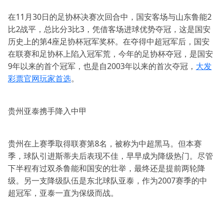
在11月30日的足协杯决赛次回合中，国安客场与山东鲁能2
比2战平，总比分3比3，凭借客场进球优势夺冠，这是国安
历史上的第4座足协杯冠军奖杯。在夺得中超冠军后，国安
在联赛和足协杯上陷入冠军荒，今年的足协杯夺冠，是国安
9年以来的首个冠军，也是自2003年以来的首次夺冠，
大发
彩票官网玩家首选
。
贵州亚泰携手降入中甲
贵州在上赛季取得联赛第8名，被称为中超黑马。但本赛
季，球队引进斯蒂夫后表现不佳，早早成为降级热门。尽管
下半程有过双杀鲁能和国安的壮举，最终还是提前两轮降
级。另一支降级队伍是东北球队亚泰，作为2007赛季的中
超冠军，亚泰一直为保级而战。