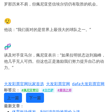
罗那历来不易，但佩尼亚坚信埃尔切仍有取胜的机会。
😮‍💨
他说：“我们面对的是世界上最强大的球队之一。”
🧬
谈及对手亚马尔，佩尼亚表示：“如果拉明状态达到巅峰，
他几乎无人可挡。但这也正是激励我们努力提升自己的动
力。”
大发彩票官网玩家首选
大发彩票官网
dafa大发彩票官网
标签云：
#佩尼亚赞旧
#主巴萨
#最强之师
上一篇
下一篇
最新文章：
体育板块爆发，利好消息助推股价上涨