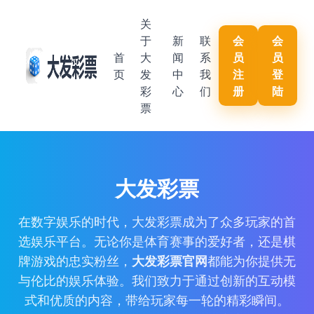
关
于
新
联
会
会
首
大
闻
系
员
员
页
发
中
我
注
登
彩
心
们
册
陆
票
大发彩票
在数字娱乐的时代，大发彩票成为了众多玩家的首
选娱乐平台。无论你是体育赛事的爱好者，还是棋
牌游戏的忠实粉丝，
大发彩票官网
都能为你提供无
与伦比的娱乐体验。我们致力于通过创新的互动模
式和优质的内容，带给玩家每一轮的精彩瞬间。