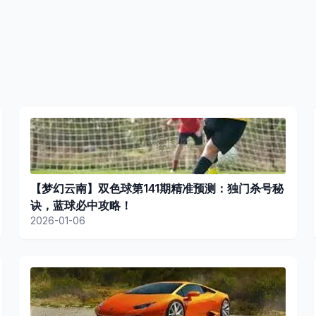
【梦幻云南】双色球第141期精准预测：独门杀号秘
诀，蓝球必中攻略！
2026-01-06