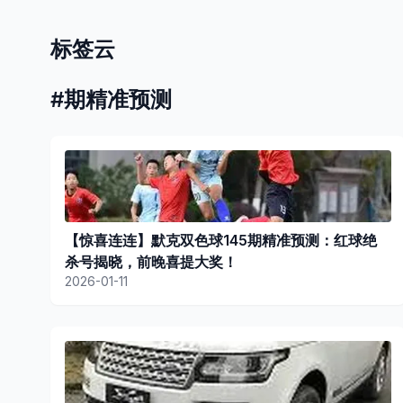
标签云
#期精准预测
【惊喜连连】默克双色球145期精准预测：红球绝
杀号揭晓，前晚喜提大奖！
2026-01-11