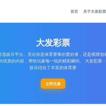
首页
关于大发彩
大发彩票
首选娱乐平台。无论你是体育赛事的爱好者，还是棋牌游
质的内容，带给玩家每一轮的精彩瞬间。 大发彩票 - 
娱乐结合了丰富的体育赛
立即注册