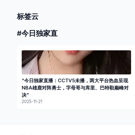
标签云
#今日独家直
“今日独家直播：CCTV5未播，两大平台热血呈现
NBA雄鹿对阵勇士，字母哥与库里、巴特勒巅峰对
决”
2025-11-21