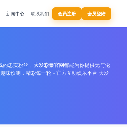
票
新闻中心
联系我们
会员注册
会员登陆
戏的忠实粉丝，
大发彩票官网
都能为你提供无与伦
趣味预测，精彩每一轮 - 官方互动娱乐平台 大发