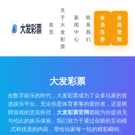
关
于
新
联
会
会
首
大
闻
系
员
员
页
发
中
我
注
登
彩
心
们
册
陆
票
大发彩票
在数字娱乐的时代，大发彩票成为了众多玩家的首
选娱乐平台。无论你是体育赛事的爱好者，还是棋
牌游戏的忠实粉丝，
大发彩票官网
都能为你提供无
与伦比的娱乐体验。我们致力于通过创新的互动模
式和优质的内容，带给玩家每一轮的精彩瞬间。