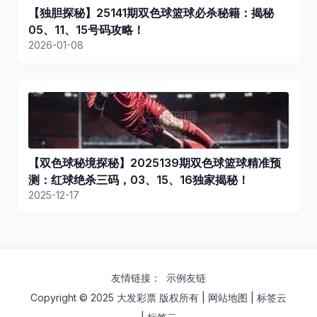
【独胆探秘】25141期双色球篮球必杀秘籍：揭秘
05、11、15号码攻略！
2026-01-08
【双色球秘境探秘】2025139期双色球篮球精准预
测：红球绝杀三码，03、15、16独家揭秘！
2025-12-17
友情链接：
示例友链
Copyright © 2025
大发彩票
版权所有 |
网站地图
|
标签云