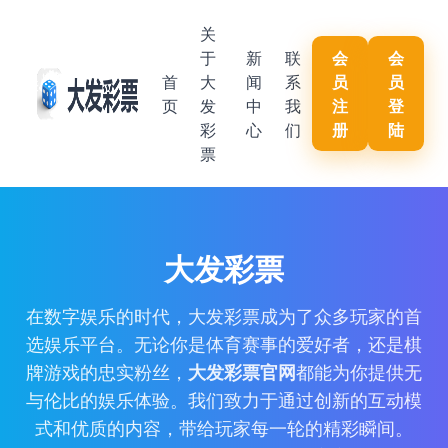
关
于
新
联
会
会
首
大
闻
系
员
员
页
发
中
我
注
登
彩
心
们
册
陆
票
大发彩票
在数字娱乐的时代，大发彩票成为了众多玩家的首
选娱乐平台。无论你是体育赛事的爱好者，还是棋
牌游戏的忠实粉丝，
大发彩票官网
都能为你提供无
与伦比的娱乐体验。我们致力于通过创新的互动模
式和优质的内容，带给玩家每一轮的精彩瞬间。