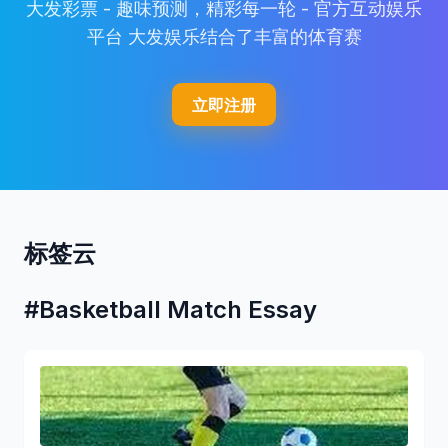
大发彩票 - 趣味预测，精彩每一轮 - 官方互动娱乐
平台 大发娱乐结合了丰富的体育赛
立即注册
标签云
#Basketball Match Essay