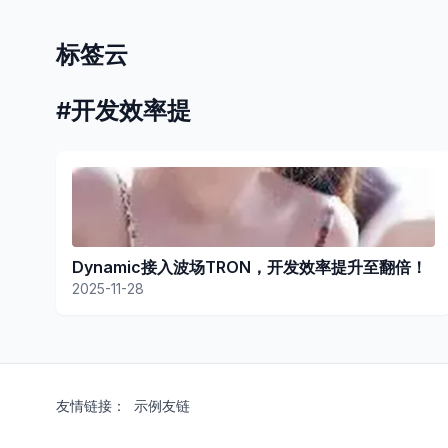
标签云
#开发效率提
Dynamic接入波场TRON，开发效率提升至翻倍！
2025-11-28
友情链接：
示例友链