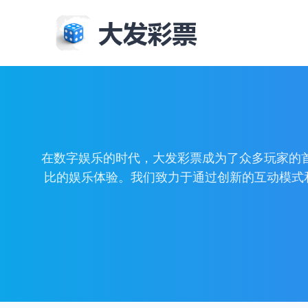
在数字娱乐的时代，大发彩票成为了众多玩家的
比的娱乐体验。我们致力于通过创新的互动模式和优