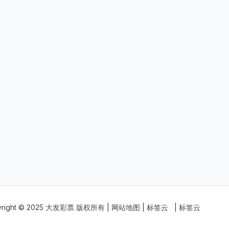
right © 2025
大发彩票
版权所有 |
网站地图
|
标签云
|
标签云