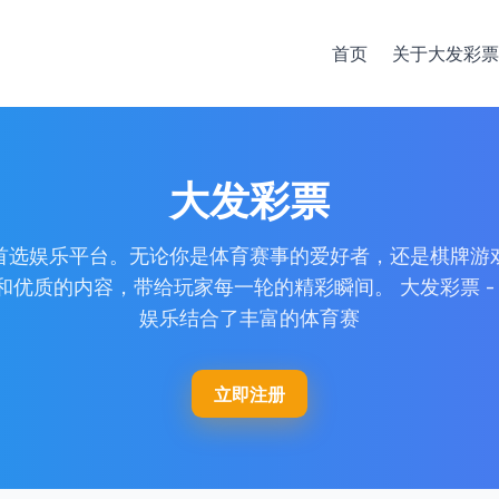
首页
关于大发彩
大发彩票
首选娱乐平台。无论你是体育赛事的爱好者，还是棋牌游
质的内容，带给玩家每一轮的精彩瞬间。 大发彩票 - 
娱乐结合了丰富的体育赛
立即注册