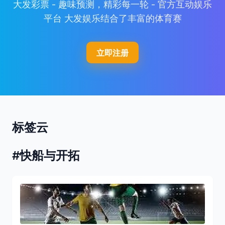
大发彩票 - 趣味预测，精彩每一轮 - 官方互动娱乐
平台 大发娱乐结合了丰富的体育赛
立即注册
标签云
#快船与开拓