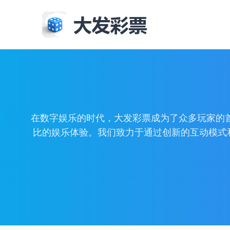
在数字娱乐的时代，大发彩票成为了众多玩家的
比的娱乐体验。我们致力于通过创新的互动模式和优