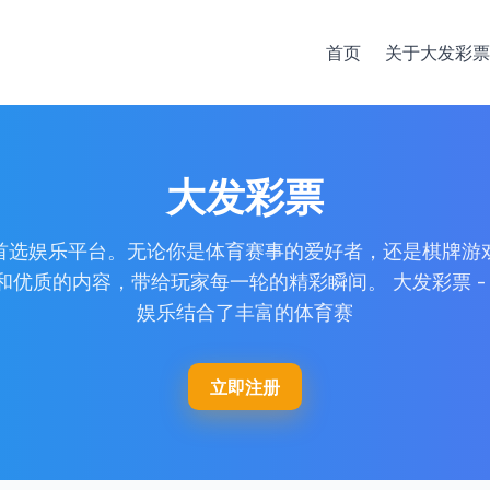
首页
关于大发彩
大发彩票
首选娱乐平台。无论你是体育赛事的爱好者，还是棋牌游
质的内容，带给玩家每一轮的精彩瞬间。 大发彩票 - 
娱乐结合了丰富的体育赛
立即注册