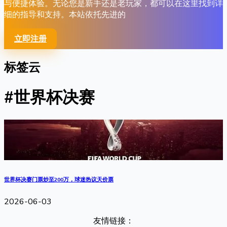
与便捷体验。无论您是新手还是老玩家，都可以在这里找到详
细的指导和支持。本站依托先进的
立即注册
标签云
#世界杯决赛
世界杯决赛门票炒至200万，球迷热议天价票
2026-06-03
友情链接：