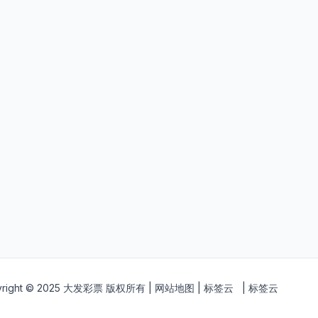
right © 2025
大发彩票
版权所有 |
网站地图
|
标签云
|
标签云