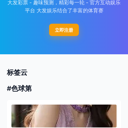
大发彩票 - 趣味预测，精彩每一轮 - 官方互动娱乐
平台 大发娱乐结合了丰富的体育赛
立即注册
标签云
#色球第