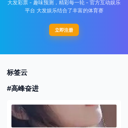
大发彩票 - 趣味预测，精彩每一轮 - 官方互动娱乐
平台 大发娱乐结合了丰富的体育赛
立即注册
标签云
#高峰奋进