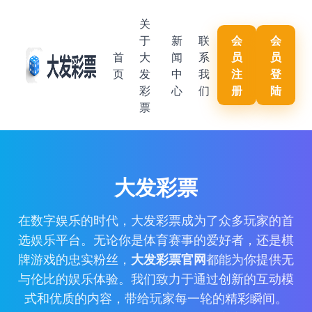
关
于
新
联
会
会
首
大
闻
系
员
员
页
发
中
我
注
登
彩
心
们
册
陆
票
大发彩票
在数字娱乐的时代，大发彩票成为了众多玩家的首
选娱乐平台。无论你是体育赛事的爱好者，还是棋
牌游戏的忠实粉丝，
大发彩票官网
都能为你提供无
与伦比的娱乐体验。我们致力于通过创新的互动模
式和优质的内容，带给玩家每一轮的精彩瞬间。