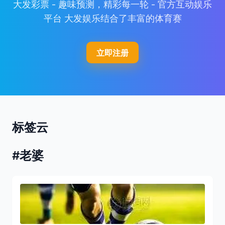
大发彩票 - 趣味预测，精彩每一轮 - 官方互动娱乐
平台 大发娱乐结合了丰富的体育赛
立即注册
标签云
#老婆