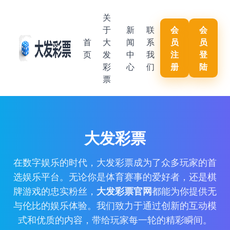
关
于
新
联
会
会
首
大
闻
系
员
员
页
发
中
我
注
登
彩
心
们
册
陆
票
大发彩票
在数字娱乐的时代，大发彩票成为了众多玩家的首
选娱乐平台。无论你是体育赛事的爱好者，还是棋
牌游戏的忠实粉丝，
大发彩票官网
都能为你提供无
与伦比的娱乐体验。我们致力于通过创新的互动模
式和优质的内容，带给玩家每一轮的精彩瞬间。