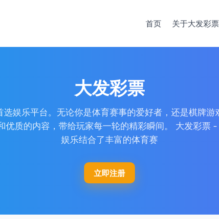
首页
关于大发彩
大发彩票
首选娱乐平台。无论你是体育赛事的爱好者，还是棋牌游
质的内容，带给玩家每一轮的精彩瞬间。 大发彩票 - 
娱乐结合了丰富的体育赛
立即注册