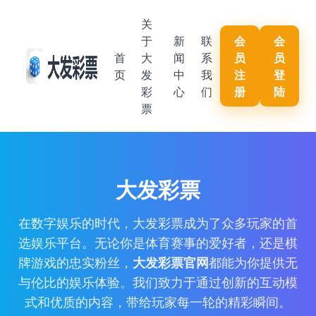
关
于
新
联
会
会
首
大
闻
系
员
员
页
发
中
我
注
登
彩
心
们
册
陆
票
大发彩票
在数字娱乐的时代，大发彩票成为了众多玩家的首
选娱乐平台。无论你是体育赛事的爱好者，还是棋
牌游戏的忠实粉丝，
大发彩票官网
都能为你提供无
与伦比的娱乐体验。我们致力于通过创新的互动模
式和优质的内容，带给玩家每一轮的精彩瞬间。