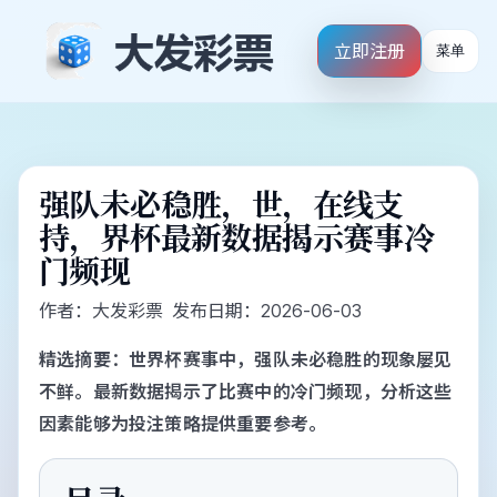
立即注册
菜单
强队未必稳胜，世，在线支
持，界杯最新数据揭示赛事冷
门频现
作者：大发彩票 发布日期：2026-06-03
精选摘要：世界杯赛事中，强队未必稳胜的现象屡见
不鲜。最新数据揭示了比赛中的冷门频现，分析这些
因素能够为投注策略提供重要参考。