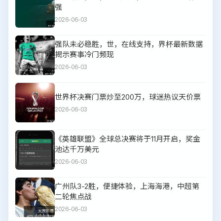
强
2026-06-03
强队未必稳胜，世，在线支持，界杯最新数据
揭示赛事冷门频现
2026-06-03
世界杯决赛门票炒至200万，球迷热议天价票
2026-06-03
《英雄联盟》全球总决赛将于11月开启，奖金
池达千万美元
2026-06-03
广州队3-2胜，便捷体验，上海海港，中超第
二轮焦点战
2026-06-03