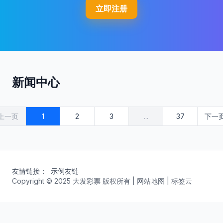
立即注册
新闻中心
上一页
1
2
3
...
37
下一
友情链接：
示例友链
Copyright © 2025
大发彩票
版权所有 |
网站地图
|
标签云