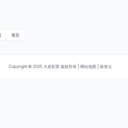
页
尾页
Copyright © 2025
大发彩票
版权所有 |
网站地图
|
标签云