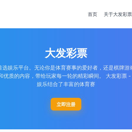
首页
关于大发彩
大发彩票
首选娱乐平台。无论你是体育赛事的爱好者，还是棋牌游
质的内容，带给玩家每一轮的精彩瞬间。 大发彩票 - 
娱乐结合了丰富的体育赛
立即注册