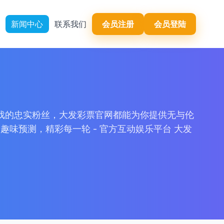
票
新闻中心
联系我们
会员注册
会员登陆
戏的忠实粉丝，大发彩票官网都能为你提供无与伦
趣味预测，精彩每一轮 - 官方互动娱乐平台 大发