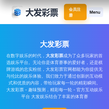
会员注
Menu
册
大发彩票
在数字娱乐的时代，
大发彩票
成为了众多玩家的首
选娱乐平台。无论你是体育赛事的爱好者，还是棋
牌游戏的忠实粉丝，大发彩票官网都能为你提供无
与伦比的娱乐体验。我们致力于通过创新的互动模
式和优质的内容，带给玩家每一轮的精彩瞬间。
大发彩票 - 趣味预测，精彩每一轮 - 官方互动娱乐
平台 大发娱乐结合了丰富的体育赛