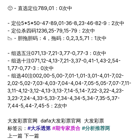
🙁 - 直选定位789,01：0次中
- 定位5*5*50-47-89,01-36-8,23-46-82-9：2次中
- 定位杀四码1236,25-79,15-79：2次中
📉 - 胆拖胆码：4，拖码：0,2,3,5,71：1次中
- 组选五注071,13-7,21-3,77-0,77-3：0次中
- 组选十注071,12-4,13-7,21-3,37-0,41-1,43-2,54-
1,77-0,77-3：0次中
- 组选40注002,00-5,00-7,01-1,01-3,01-4,01-7,02-
2,02-5,02-7,03-4,03-7,04-4,04-7,05-5,05-7,07-7,11-
3,11-4,12-3,12-4,13-3,13-7,14-5,14-7,22-3,22-4,23-
3,23-7,24-4,33-5,33-7,34-4,34-5,34-7,35-5,37-
7,44-5,44-7,45-5：2次中
大发彩票官网
dafa大发彩票官网
大发彩票
标签云：
#大乐透第
#期专家质合
#分析推荐两
上一篇
下一篇