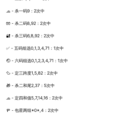
🧢 - 杀一码9：2次中
🧤 - 杀二码8,92：2次中
🔐 - 杀三码6,8,92：2次中
✅ - 五码组选0,1,3,4,71：1次中
🤕 - 六码组选0,1,2,3,4,71：1次中
🦆 - 定三跨度1,5,82：2次中
🎁 - 杀二和尾2,37：5次中
🧢 - 定四和值5,7,14,16：2次中
🚥 - 包星两组*0*,4：2次中