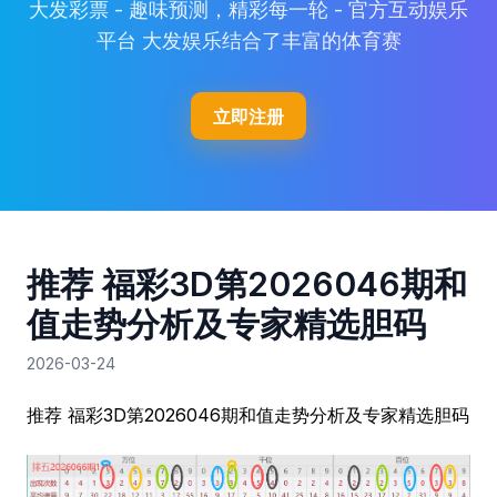
大发彩票 - 趣味预测，精彩每一轮 - 官方互动娱乐
平台 大发娱乐结合了丰富的体育赛
立即注册
推荐 福彩3D第2026046期和
值走势分析及专家精选胆码
2026-03-24
推荐 福彩3D第2026046期和值走势分析及专家精选胆码