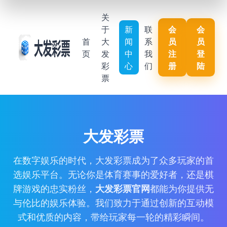
关
于
新
联
会
会
首
大
闻
系
员
员
页
发
中
我
注
登
彩
心
们
册
陆
票
大发彩票
在数字娱乐的时代，大发彩票成为了众多玩家的首
选娱乐平台。无论你是体育赛事的爱好者，还是棋
牌游戏的忠实粉丝，
大发彩票官网
都能为你提供无
与伦比的娱乐体验。我们致力于通过创新的互动模
式和优质的内容，带给玩家每一轮的精彩瞬间。