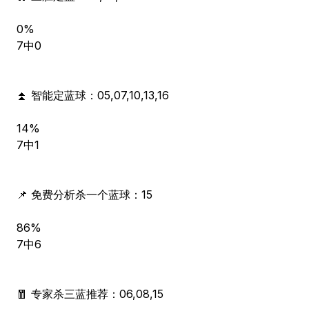
0%
7中0
⏫ 智能定蓝球：05,07,10,13,16
14%
7中1
📌 免费分析杀一个蓝球：15
86%
7中6
🧧 专家杀三蓝推荐：06,08,15