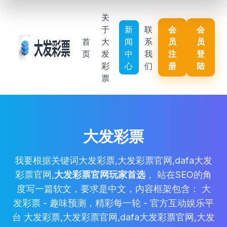
关
于
新
联
会
会
首
大
闻
系
员
员
页
发
中
我
注
登
彩
心
们
册
陆
票
大发彩票
我要根据关键词大发彩票,大发彩票官网,dafa大发
彩票官网,
大发彩票官网玩家首选
， 站在SEO的角
度写一篇软文，要求是中文，内容框架包含： 大
发彩票 - 趣味预测，精彩每一轮 - 官方互动娱乐平
台 大发彩票,大发彩票官网,dafa大发彩票官网,大发