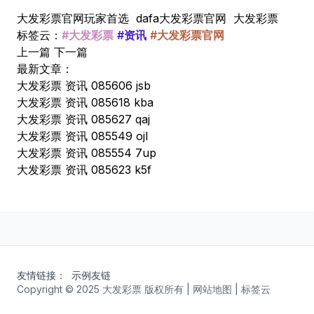
大发彩票官网玩家首选
dafa大发彩票官网
大发彩票
标签云：
#大发彩票
#资讯
#大发彩票官网
上一篇
下一篇
最新文章：
大发彩票 资讯 085606 jsb
大发彩票 资讯 085618 kba
大发彩票 资讯 085627 qaj
大发彩票 资讯 085549 ojl
大发彩票 资讯 085554 7up
大发彩票 资讯 085623 k5f
友情链接：
示例友链
Copyright © 2025
大发彩票
版权所有 |
网站地图
|
标签云