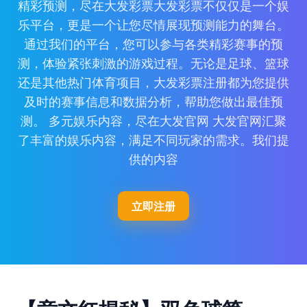
精彩预测，尽在大发彩票大发彩票不仅仅是一个娱
乐平台，更是一个让您尽情展现预测能力的舞台。
通过我们的平台，您可以参与各类精彩赛事的预
测，体验紧张刺激的游戏过程。无论是足球、篮球
还是其他热门体育项目，大发彩票注册都为您提供
及时的赛事信息和数据分析，帮助您做出最佳预
测。 多元娱乐内容，尽在大发官网 大发官网汇聚
了丰富的娱乐内容，满足不同玩家的需求。我们提
供的内容
立即注册