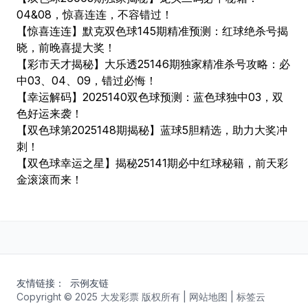
04&08，惊喜连连，不容错过！
【惊喜连连】默克双色球145期精准预测：红球绝杀号揭
晓，前晚喜提大奖！
【彩市天才揭秘】大乐透25146期独家精准杀号攻略：必
中03、04、09，错过必悔！
【幸运解码】2025140双色球预测：蓝色球独中03，双
色好运来袭！
【双色球第2025148期揭秘】蓝球5胆精选，助力大奖冲
刺！
【双色球幸运之星】揭秘25141期必中红球秘籍，前天彩
金滚滚而来！
友情链接：
示例友链
Copyright © 2025
大发彩票
版权所有 |
网站地图
|
标签云