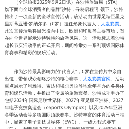
（全球旅报2025年9月2日讯）在沙特旅游局（STA）
旗下面向全球消费者的品牌“沙特，寻秘启程”引领下，沙特
推出了一项全新的全球宣传活动，该活动由世界足坛巨星克
里斯蒂亚诺·罗纳尔多（C罗）担任形象代言人，
大发彩票
。
此次宣传活动将目光投向中国、欧洲和印度等主要市场，旨
在向全世界展示沙特独特的旅游风采。这一活动标志着沙特
超长节庆活动季的正式开启，期间将举办一系列顶级国际体
育赛事和精彩的娱乐活动。
作为沙特最具影响力的“代言人”，C罗在宣传片中亲自
出镜，带领观众领略沙特的核心赛事，
大发彩票官网
。活动
重点展示了利雅得、吉达和埃尔奥拉等地全年举办的各类体
育和娱乐活动，并推出了专属的旅游套餐。沙特成功申办了
包括2034年国际足联世界杯、2027年亚足联亚洲杯、2027
年电子竞技奥运会（eSports Olympics）以及2029年亚洲
冬季运动会等多项国际顶级赛事。沙特丰富的体育活动日程
中，涵盖了电子竞技世界杯（EWC）、一级方程式赛车