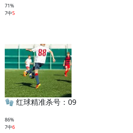
71%
7中
5
🧤 红球精准杀号：09
86%
7中
6